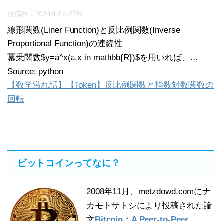
投稿日：
2024年2月27日
線形関数(Liner Function)と反比例関数(Inverse
Proportional Function)の連続性
冪乗関数$y=a^x(a,x in mathbb{R})$を用いれば、…
Source: python
【数学溢れ話】【Token】反比例関数と指数対数関数の
回転
ビットコインってなに？
2008年11月、metzdowd.comにナ
カモトサトシにより投稿された論
文
Bitcoin：A Peer-to-Peer