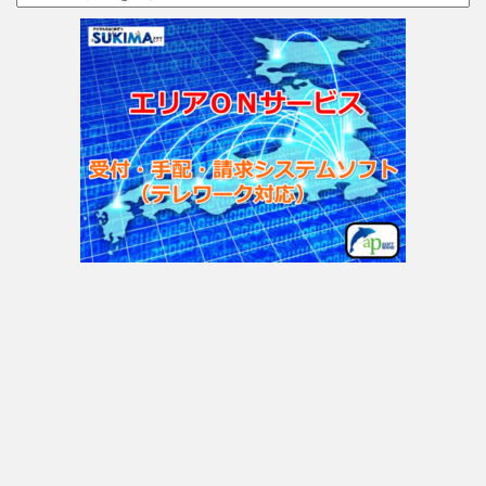
テ
ゴ
リ
ー