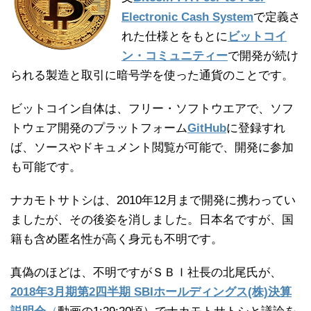
Electronic Cash System
で定義さ
れた仕様とをもとに
ビットコイ
ン・コミュニティー
で開発が続け
られる製造と取引に暗号学を使った通貨のことです。
ビットコイン自体は、フリー・ソフトウエアで、ソフ
トウェア開発のプラットフォーム
GitHub
に登録すれ
ば、ソースやドキュメント閲覧が可能で、開発に参加
も可能です。
ナカモトサトシは、2010年12月まで開発に携わってい
ましたが、その後姿を消しました。日本名ですが、国
籍も含め匿名性が高く身元も不明です。
真偽のほどは、不明ですがＳＢＩ社長の北尾氏が、
2018年3月期第2四半期 SBIホールディングス(株)決算