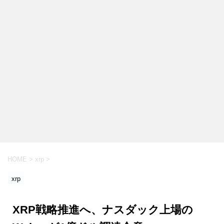
HOME
>
xrp
>
xrp
XRP戦略推進へ、ナスダック上場の