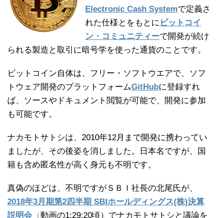
Electronic Cash System
で定義さ
れた仕様とをもとに
ビットコイ
ン・コミュニティー
で開発が続け
られる製造と取引に暗号学を使った通貨のことです。
ビットコイン自体は、フリー・ソフトウエアで、ソフ
トウェア開発のプラットフォーム
GitHub
に登録すれ
ば、ソースやドキュメント閲覧が可能で、開発に参加
も可能です。
ナカモトサトシは、2010年12月まで開発に携わってい
ましたが、その後姿を消しました。日本名ですが、国
籍も含め匿名性が高く身元も不明です。
真偽のほどは、不明ですがＳＢＩ社長の北尾氏が、
2018年3月期第2四半期 SBIホールディングス(株)決算
説明会
（
動画の1:29:20頃）でナカモトサトシと議論を