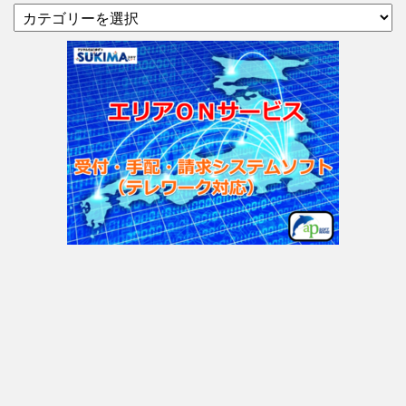
カ
テ
ゴ
リ
ー