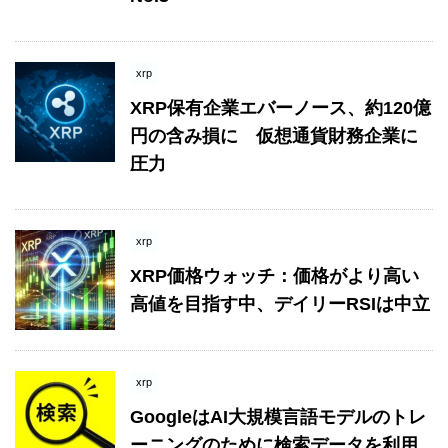
xrp
XRP保有企業エバーノース、約120億
円の含み損に 仮想通貨財務企業に
圧力
xrp
XRP価格ウォッチ：価格がより高い
高値を目指す中、デイリーRSIは中立
xrp
GoogleはAI大規模言語モデルのトレ
ーニングのために検索データを利用